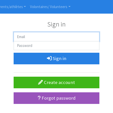
rents/athlètes
Volontaires/ Volunteers
Sign in
Sign in
Create account
Forgot password