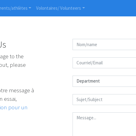
rents/athlètes
Volontaires/ Volunteers
Us
age to the
out, please
votre message à
 essai,
tion pour un